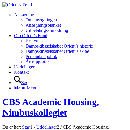
Ansøgning
Om ansøgningen
Ansøgningsblanket
Udbetalingsanmodning
Om Orient’s Fond
Bestyrelsen
Dampskibsselskabet Orient’s historie
Dampskibsselskabet Orient’s skibe
Persondatapolitik
Årsrapporter
Uddelinger
Kontakt
Søg
Menu
Menu
CBS Academic Housing,
Nimbuskollegiet
Du er her:
Start
1
/
Uddelinger
2
/
CBS Academic Housing,