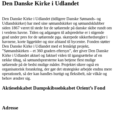
Den Danske Kirke i Udlandet
Den Danske Kirke i Udlandet (tidligere Danske Sømands- og
Udlandskirker) har med sine sømandskirker og sømandsklubber
siden 1867 været til stede for de søfarende på danske skibe rundt om
i verdens havne. Tiden og adgangen til adspredelse er i stigende
grad under pres for de søfarende pga. skærpede sikkerhedsregler i
havnene, korte liggetider og stor afstand til bycentre. Fonden støtter
Den Danske Kirke i Udlandet med et femårigt projekt,
”Sømandskirken – et 360 graders eftersyn”, der giver Den Danske
Kirke i Udlandet aktuel og faktuel viden til igangsættelse af en
række tiltag, så sømandspræsterne kan betjene flest mulige
søfarende på de bedst mulige måder. Projektet sikrer også en
organisatorisk forankring, der gør det strategiske arbejde endnu mere
operationelt, så der kan handles hurtigt og fleksibelt, når vilkår og
behov ændrer sig.
Aktieselskabet Dampskibsselskabet Orient’s Fond
Adresse