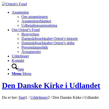
Ansøgning
Om ansøgningen
Ansøgningsblanket
Udbetalingsanmodning
Om Orient’s Fond
Bestyrelsen
Dampskibsselskabet Orient’s historie
Dampskibsselskabet Orient’s skibe
Persondatapolitik
Årsrapporter
Uddelinger
Kontakt
Søg
Menu
Menu
Den Danske Kirke i Udlandet
Du er her:
Start
1
/
Uddelinger
2
/
Den Danske Kirke i Udlandet