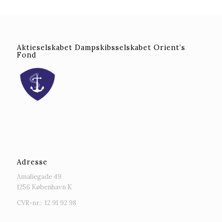
Aktieselskabet Dampskibsselskabet Orient’s
Fond
Adresse
Amaliegade 49
1256
København K
CVR-nr.: 12 91 92 98