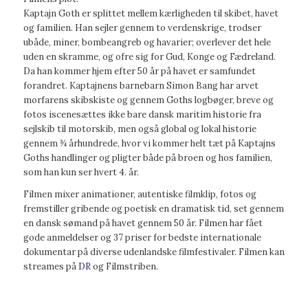
Kaptajn Goth er splittet mellem kærligheden til skibet, havet
og familien. Han sejler gennem to verdenskrige, trodser
ubåde, miner, bombeangreb og havarier; overlever det hele
uden en skramme, og ofre sig for Gud, Konge og Fædreland.
Da han kommer hjem efter 50 år på havet er samfundet
forandret. Kaptajnens barnebarn Simon Bang har arvet
morfarens skibskiste og gennem Goths logbøger, breve og
fotos iscenesættes ikke bare dansk maritim historie fra
sejlskib til motorskib, men også global og lokal historie
gennem ¾ århundrede, hvor vi kommer helt tæt på Kaptajns
Goths handlinger og pligter både på broen og hos familien,
som han kun ser hvert 4. år.
Filmen mixer animationer, autentiske filmklip, fotos og
fremstiller gribende og poetisk en dramatisk tid, set gennem
en dansk sømand på havet gennem 50 år. Filmen har fået
gode anmeldelser og 37 priser for bedste internationale
dokumentar på diverse udenlandske filmfestivaler. Filmen kan
streames på
DR
og Filmstriben.