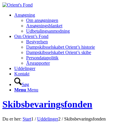
Ansøgning
Om ansøgningen
Ansøgningsblanket
Udbetalingsanmodning
Om Orient’s Fond
Bestyrelsen
Dampskibsselskabet Orient’s historie
Dampskibsselskabet Orient’s skibe
Persondatapolitik
Årsrapporter
Uddelinger
Kontakt
Søg
Menu
Menu
Skibsbevaringsfonden
Du er her:
Start
1
/
Uddelinger
2
/
Skibsbevaringsfonden