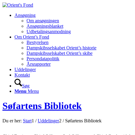
Ansøgning
Om ansøgningen
Ansøgningsblanket
Udbetalingsanmodning
Om Orient’s Fond
Bestyrelsen
Dampskibsselskabet Orient’s historie
Dampskibsselskabet Orient’s skibe
Persondatapolitik
Årsrapporter
Uddelinger
Kontakt
Søg
Menu
Menu
Søfartens Bibliotek
Du er her:
Start
1
/
Uddelinger
2
/
Søfartens Bibliotek