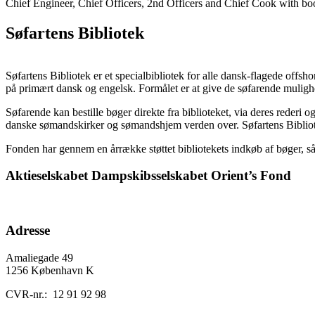
Chief Engineer, Chief Officers, 2nd Officers and Chief Cook with b
Søfartens Bibliotek
Søfartens Bibliotek er et specialbibliotek for alle dansk-flagede offsho
på primært dansk og engelsk. Formålet er at give de søfarende mulighed
Søfarende kan bestille bøger direkte fra biblioteket, via deres rede
danske sømandskirker og sømandshjem verden over. Søfartens Bibliotek
Fonden har gennem en årrække støttet bibliotekets indkøb af bøger, så b
Aktieselskabet Dampskibsselskabet Orient’s Fond
Adresse
Amaliegade 49
1256
København K
CVR-nr.: 12 91 92 98