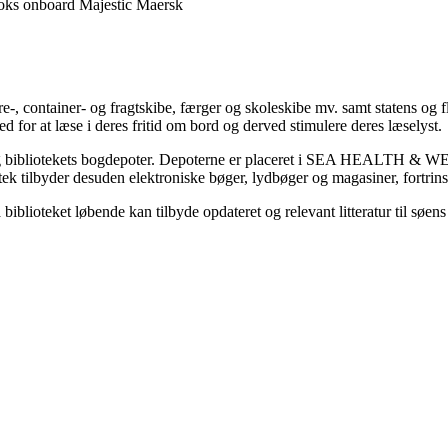
ooks onboard Majestic Maersk
re-, container- og fragtskibe, færger og skoleskibe mv. samt statens og fl
 for at læse i deres fritid om bord og derved stimulere deres læselyst.
ri og bibliotekets bogdepoter. Depoterne er placeret i SEA HEALTH & WE
 tilbyder desuden elektroniske bøger, lydbøger og magasiner, fortrins
iblioteket løbende kan tilbyde opdateret og relevant litteratur til søens